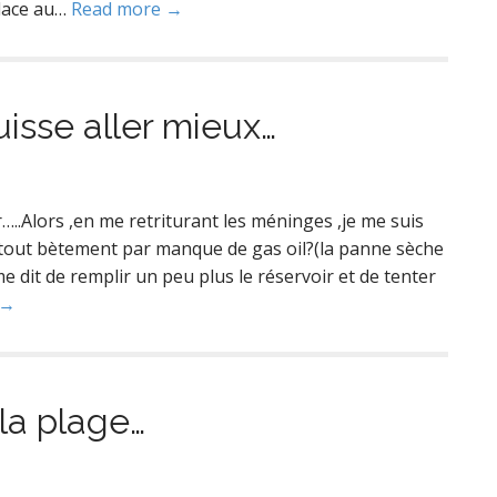
place au…
Read more →
uisse aller mieux…
..Alors ,en me retriturant les méninges ,je me suis
 ,tout bètement par manque de gas oil?(la panne sèche
 me dit de remplir un peu plus le réservoir et de tenter
 →
 la plage…