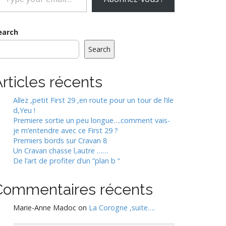
our
mail…
earch
Search
rticles récents
Allez ,petit First 29 ,en route pour un tour de l’ile
d,Yeu !
Premiere sortie un peu longue….comment vais-
je m’entendre avec ce First 29 ?
Premiers bords sur Cravan 8
Un Cravan chasse l,autre ……
De l’art de profiter d’un “plan b “
Commentaires récents
Marie-Anne Madoc
on
La Corogne ,suite….