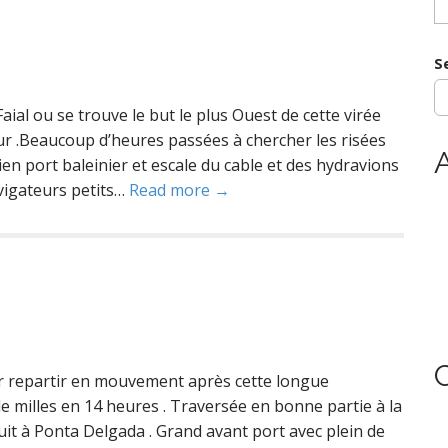
y
e
S
al ou se trouve le but le plus Ouest de cette virée
ur .Beaucoup d’heures passées à chercher les risées
A
en port baleinier et escale du cable et des hydravions
avigateurs petits…
Read more →
r repartir en mouvement après cette longue
e milles en 14 heures . Traversée en bonne partie à la
nuit à Ponta Delgada . Grand avant port avec plein de