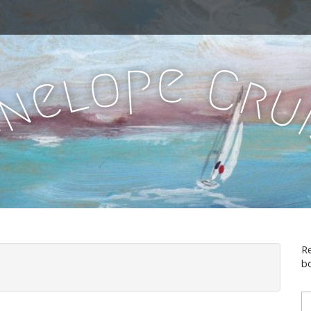
e
p
o
C
l
r
e
n
e
Re
bo
T