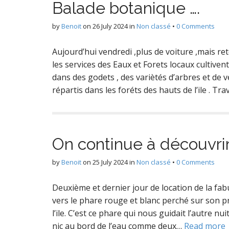
Balade botanique ….
by
Benoit
on
26 July 2024
in
Non classé
•
0 Comments
Aujourd’hui vendredi ,plus de voiture ,mais ret
les services des Eaux et Forets locaux cultiven
dans des godets , des variètés d’arbres et de
répartis dans les foréts des hauts de l’ile . Tra
On continue à découvrir
by
Benoit
on
25 July 2024
in
Non classé
•
0 Comments
Deuxième et dernier jour de location de la fa
vers le phare rouge et blanc perché sur son p
l’ile. C’est ce phare qui nous guidait l’autre nui
nic au bord de l’eau comme deux…
Read more