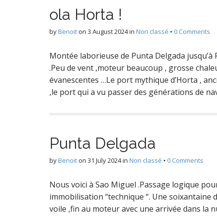
ola Horta !
by
Benoit
on
3 August 2024
in
Non classé
•
0 Comments
Montée laborieuse de Punta Delgada jusqu’à Fai
.Peu de vent ,moteur beaucoup , grosse chale
évanescentes …Le port mythique d’Horta , anci
,le port qui a vu passer des générations de n
Punta Delgada
by
Benoit
on
31 July 2024
in
Non classé
•
0 Comments
Nous voici à Sao Miguel .Passage logique pou
immobilisation “technique “. Une soixantaine d
voile ,fin au moteur avec une arrivée dans la 