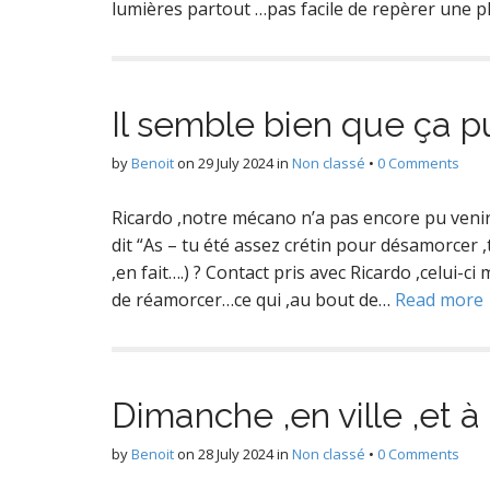
lumières partout …pas facile de repèrer une 
Il semble bien que ça p
by
Benoit
on
29 July 2024
in
Non classé
•
0 Comments
Ricardo ,notre mécano n’a pas encore pu venir…
dit “As – tu été assez crétin pour désamorcer
,en fait….) ? Contact pris avec Ricardo ,celui-ci
de réamorcer…ce qui ,au bout de…
Read more
Dimanche ,en ville ,et à
by
Benoit
on
28 July 2024
in
Non classé
•
0 Comments