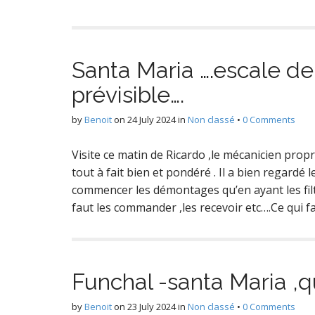
Santa Maria ….escale d
prévisible….
by
Benoit
on
24 July 2024
in
Non classé
•
0 Comments
Visite ce matin de Ricardo ,le mécanicien prop
tout à fait bien et pondéré . Il a bien regardé le
commencer les démontages qu’en ayant les filt
faut les commander ,les recevoir etc….Ce qui f
Funchal -santa Maria ,qu
by
Benoit
on
23 July 2024
in
Non classé
•
0 Comments