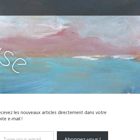
u
i
s
e
cevez les nouveaux articles directement dans votre
ite e-mail !
ype
Abonnez-vous !