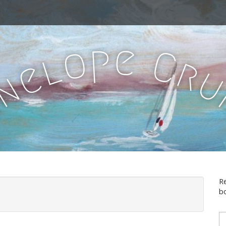
e
p
o
C
l
r
e
n
e
Re
bo
T