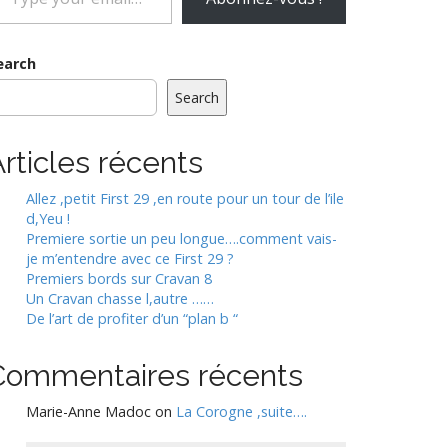
our
mail…
earch
Search
rticles récents
Allez ,petit First 29 ,en route pour un tour de l’ile
d,Yeu !
Premiere sortie un peu longue….comment vais-
je m’entendre avec ce First 29 ?
Premiers bords sur Cravan 8
Un Cravan chasse l,autre ……
De l’art de profiter d’un “plan b “
Commentaires récents
Marie-Anne Madoc
on
La Corogne ,suite….