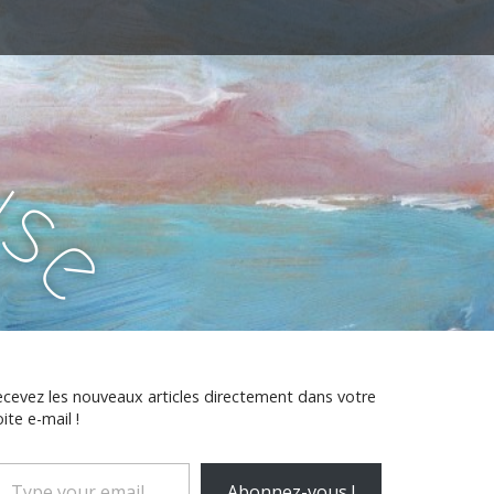
u
i
s
e
cevez les nouveaux articles directement dans votre
ite e-mail !
ype
Abonnez-vous !