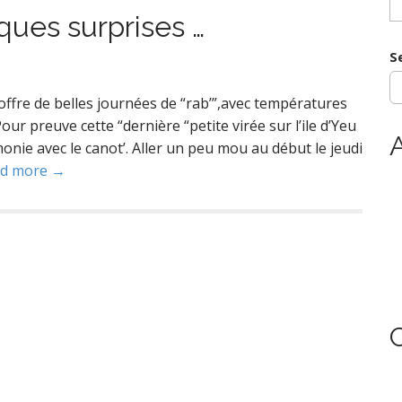
y
ques surprises …
e
S
offre de belles journées de “rab’”,avec températures
our preuve cette “dernière “petite virée sur l’ile d’Yeu
A
onie avec le canot’. Aller un peu mou au début le jeudi
d more →